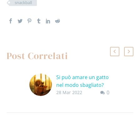
snackball
Post Correlati
Si può amare un gatto
nel modo sbagliato?
0
Purtroppo si.
28 Mar 2022
Si può amare un
gatto nel modo
sbagliato? La risposta
è SI, soprattutto
quando facciamo
l’errore di sintonizzarci