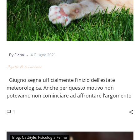
-
By Elena
4 Giugno 2021
I gatti & le vacanze
Giugno segna ufficialmente l’inizio dell’estate
meteorologica. Anche per questo motivo non
potevamo non cominciare ad affrontare l’argomento
VACANZE. ⠀…
1
Blog
CatStyle
Psicologia Felina