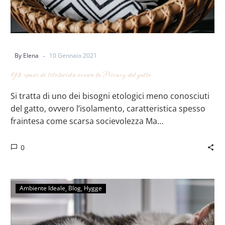
-
By Elena
10 Gennaio 2021
Gli spazi di titolarietà ovvero la Privacy del gatto
Si tratta di uno dei bisogni etologici meno conosciuti
del gatto, ovvero l’isolamento, caratteristica spesso
fraintesa come scarsa socievolezza Ma…
0
Ambiente Ideale
Blog
Hygge