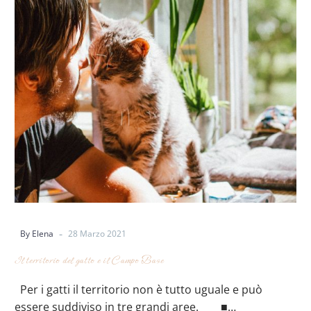
-
By Elena
28 Marzo 2021
Il territorio del gatto e il Campo Base
Per i gatti il territorio non è tutto uguale e può
essere suddiviso in tre grandi aree.⠀ ⠀ ■…