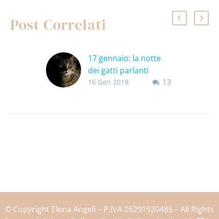
Post Correlati
17 gennaio: la notte
dei gatti parlanti
13
Confessiamolo
16 Gen 2018
subito: la religione non
è il mio forte. Però
qualcosina la so anche
io. Ad esempio che il…
© Copyright Elena Angeli – P.IVA 05291920485 – All Rights