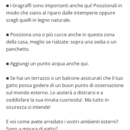
■ I tiragraffi sono importanti anche qui! Posizionali in
modo che siano al riparo dalle intemperie oppure
scegli quelli in legno naturale.
⠀
■ Posiziona una o più cucce anche in questa zona
della casa, meglio se rialzate: sopra una sedia o un
panchetto.⠀
⠀
■ Aggiungi un punto acqua anche qui.⠀
⠀
■ Se hai un terrazzo o un balcone assicurati che il tuo
gatto possa godere di un buon punto di osservazione
sul mondo esterno. Lo aiuterà a distrarsi e a
soddisfare la sua innata cuoriosita’. Ma tutto in
sicurezza si intende!⠀
⠀
E voi come avete arredato i vostri ambienti esterni?
Sono a misura di gatto?