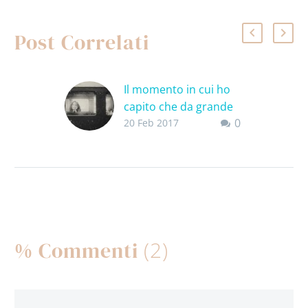
Post Correlati
Il momento in cui ho
capito che da grande
0
volevo fare la gattara
20 Feb 2017
Da quando ho
memoria mi sono
sempre piaciuti gli
animali e i gatti in
particolare. Da piccola
quello che…
(2)
% Commenti