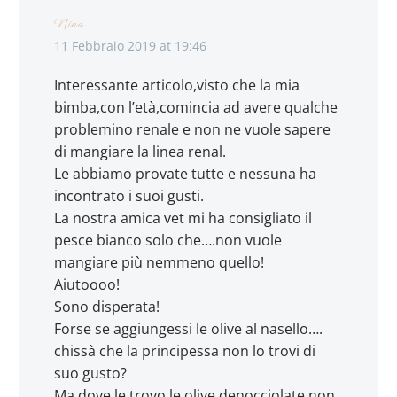
Nina
11 Febbraio 2019 at 19:46
Interessante articolo,visto che la mia
bimba,con l’età,comincia ad avere qualche
problemino renale e non ne vuole sapere
di mangiare la linea renal.
Le abbiamo provate tutte e nessuna ha
incontrato i suoi gusti.
La nostra amica vet mi ha consigliato il
pesce bianco solo che….non vuole
mangiare più nemmeno quello!
Aiutoooo!
Sono disperata!
Forse se aggiungessi le olive al nasello….
chissà che la principessa non lo trovi di
suo gusto?
Ma dove le trovo le olive denocciolate non