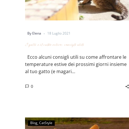
-
By Elena
18 Luglio 2021
I gatti e il caldo estivo: consigli utili
Ecco alcuni consigli utili su come affrontare le
temperature estive dei prossimi giorni insieme
al tuo gatto (e magari…
0
Blog
CatStyle