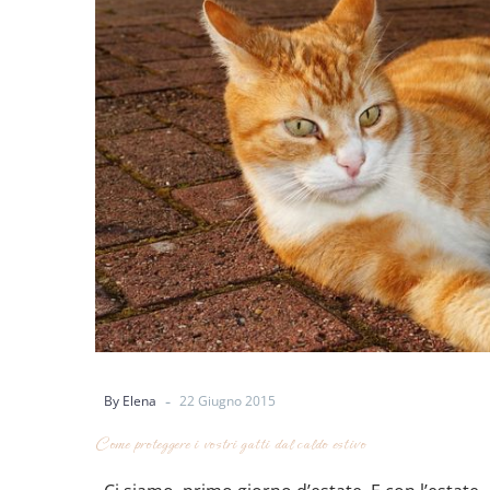
-
By Elena
22 Giugno 2015
Come proteggere i vostri gatti dal caldo estivo