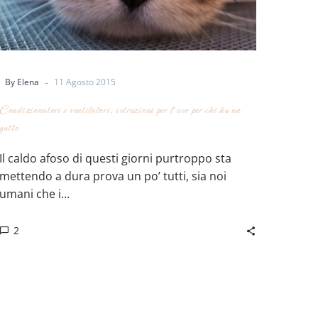
-
By Elena
11 Agosto 2015
Condizionatori e ventilatori: istruzioni per l’uso per chi ha un
gatto
Il caldo afoso di questi giorni purtroppo sta
mettendo a dura prova un po’ tutti, sia noi
umani che i…
2