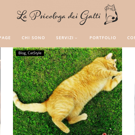
PAGE
CHI SONO
SERVIZI
PORTFOLIO
CO
Blog
CatStyle