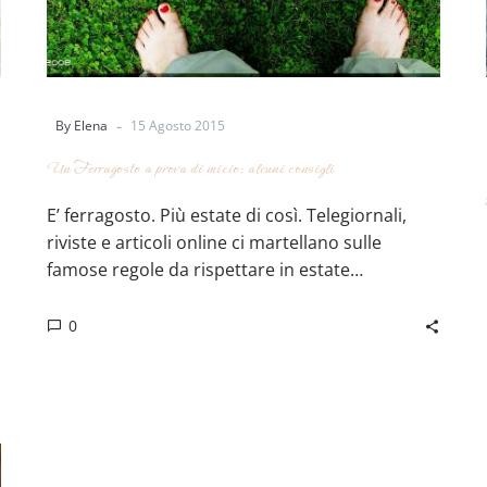
-
By Elena
15 Agosto 2015
Un Ferragosto a prova di micio: alcuni consigli
E’ ferragosto. Più estate di così. Telegiornali,
riviste e articoli online ci martellano sulle
famose regole da rispettare in estate…
0