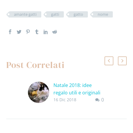
amante gatti
gatti
gatto
nome
Post Correlati
Natale 2018: idee
regalo utili e originali
0
per chi ama i gatti
16 Dic 2018
Gattari, già lo so che
siete in paranoia per i
regali. Così pensavo di
darvi un aiutino. Se