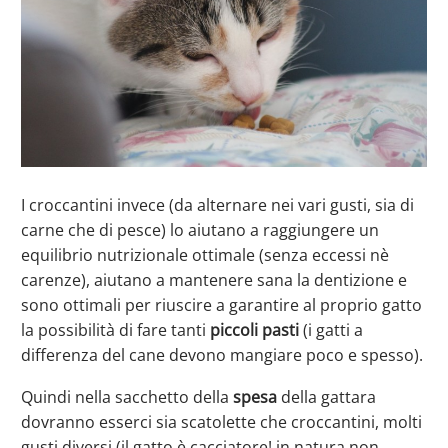
I croccantini invece (da alternare nei vari gusti, sia di
carne che di pesce) lo aiutano a raggiungere un
equilibrio nutrizionale ottimale (senza eccessi nè
carenze), aiutano a mantenere sana la dentizione e
sono ottimali per riuscire a garantire al proprio gatto
la possibilità di fare tanti
piccoli pasti
(i gatti a
differenza del cane devono mangiare poco e spesso).
Quindi nella sacchetto della
spesa
della gattara
dovranno esserci sia scatolette che croccantini, molti
gusti diversi (il gatto è cacciatore! in natura non