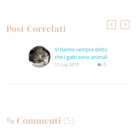
Post Correlati
Vi hanno sempre detto
che i gatti sono animali
0
notturni? Non è vero!
15 Lug 2019
Scommetto che vi
hanno sempre detto
che i gatti sono animali
notturni…in realtà non
è proprio così. I gatti…
(5)
% Commenti