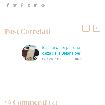
Post Correlati
Idea fai-da-te per una
calza della Befana per
0
gatti
04 Gen 2017
Volete sapere come
riuscire a trasformarsi
in una Befana per gatti
in 3 semplici mosse?
Innanzi tutto occorre
preparare una…
(2)
% Commenti