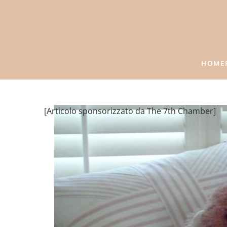
HOME
[Articolo sponsorizzato da The 7th Chamber]