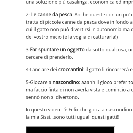
una soluzione più casalinga, economica ed impro
2-
Le canne da pesca
. Anche queste con un po’ d
tratta di piccole canne da pesca dove in fondo a
cui il gatto non può divertirsi in autonomia ma 
del vostro micio (e la voglia di catturarla!)
3-
Far spuntare un oggetto
da sotto qualcosa, un
cercare di prenderlo.
4-Lanciare dei
croccantini
: il gatto li rincorrer
5-Giocare a
nascondino
: aaahh il gioco preferit
ma faccio finta di non averla vista e comincio a c
sennò non si divertono.
In questo video c’è Felix che gioca a nascondino
la mia Sissi…sono tutti uguali questi gatti!!