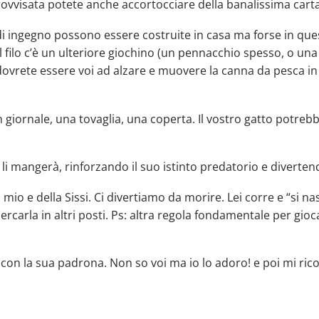
vvisata potete anche accortocciare della banalissima carta s
i ingegno possono essere costruite in casa ma forse in ques
l filo c’è un ulteriore giochino (un pennacchio spesso, o un
dovrete essere voi ad alzare e muovere la canna da pesca in 
 giornale, una tovaglia, una coperta. Il vostro gatto potreb
à e li mangerà, rinforzando il suo istinto predatorio e divert
o mio e della Sissi. Ci divertiamo da morire. Lei corre e “si n
ercarla in altri posti. Ps: altra regola fondamentale per gioc
 con la sua padrona. Non so voi ma io lo adoro! e poi mi ric