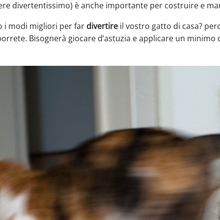
essere divertentissimo) è anche importante per costruire e 
 i modi migliori per far
divertire
il vostro gatto di casa? pe
oporrete. Bisognerà giocare d’astuzia e applicare un minimo 