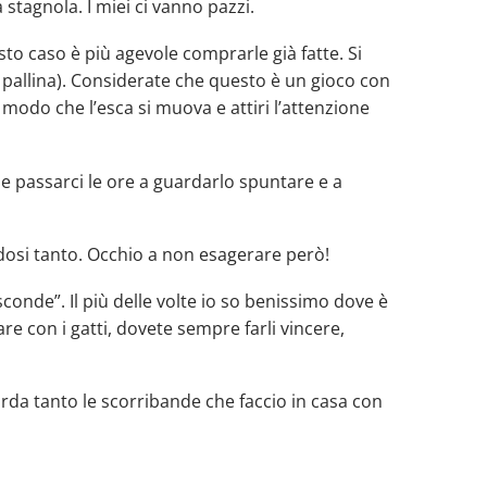
tagnola. I miei ci vanno pazzi.
to caso è più agevole comprarle già fatte. Si
a pallina). Considerate che questo è un gioco con
modo che l’esca si muova e attiri l’attenzione
be passarci le ore a guardarlo spuntare e a
endosi tanto. Occhio a non esagerare però!
asconde”. Il più delle volte io so benissimo dove è
are con i gatti, dovete sempre farli vincere,
orda tanto le scorribande che faccio in casa con