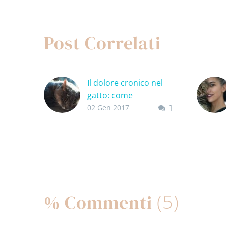
Post Correlati
Il dolore cronico nel
gatto: come
1
riconoscerlo
02 Gen 2017
Molti di voi hanno
seguito sui social
quello che è successo
a Ettore, qualche
tempo fa. In pratica
un’infiammazione…
(5)
% Commenti